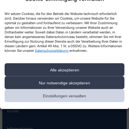
Löwen Apotheke Westfalenstraße
Wir setzen Cookies, die für den Betrieb der Website technisch erforderlich
Westfalenstr. 69
,
45661
Recklinghausen
sind. Darüber hinaus verwenden wir Cookies, um unsere Website für Sie
+49-2361/6 58 14 50
optimal zu gestalten und fortlaufend zu verbessern. Mit Ihrer Zustimmung
geben wir Informationen zu Ihrer Verwendung unserer Website auch an
+49-2361/6 58 14 52
Drittanbieter weiter. Soweit dabei Daten in Ländern verarbeitet werden, in
denen kein angemessenes Datenschutzniveau besteht, stimmen Sie mit Ihrer
info@apo-loewen.de
Einwilligung zur Nutzung dieser Dienste auch der Verarbeitung Ihrer Daten in
diesen Ländern gem. Artikel 49 Abs. 1 lit. a DSGVO zu. Weitere Informationen
können Sie unserer
Datenschutzerklärung
entnehmen.
Alle akzeptieren
Über uns
Nur notwendige akzeptieren
Pharmazeutische Dienstleistungen
Bonussystem
Einstellungen verwalten
Pflegehilfsmittel
Stellenangebote
Kontakt
Informationen